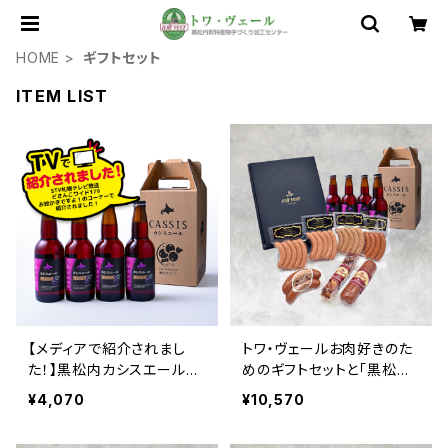
HOME
ギフトセット
ITEM LIST
【メディアで紹介されまし
トワ・ヴェールお肉好きのた
た！】黒松内カシスエール33
めのギフトセットと「黒松内
0ml ４本セット（箱付き）
カシスエール330ml」4本
¥4,070
¥10,570