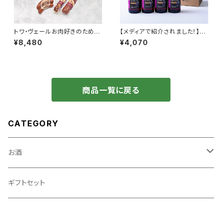
トワ・ヴェールお肉好きのための
【メディアで紹介されました！】黒
ギフトセットと「黒松内カシスリ
松内カシスエール330ml ４本
¥8,480
¥4,070
キュール 500ml」1本
セット（箱付き）
商品一覧に戻る
CATEGORY
お酒
リキュール
ギフトセット
発泡酒