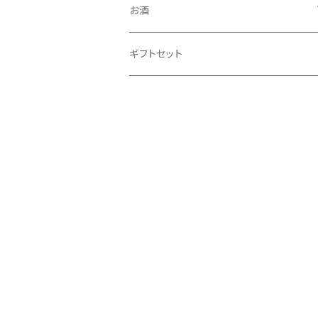
お酒
リキュール
ギフトセット
発泡酒