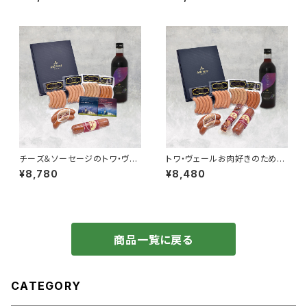
スエール 330ml」4本
30ml」4本
チーズ＆ソーセージのトワ・ヴェ
トワ・ヴェールお肉好きのための
ールギフトセットと「黒松内カシ
ギフトセットと「黒松内カシスリ
¥8,780
¥8,480
スリキュール 500ml」1本
キュール 500ml」1本
商品一覧に戻る
CATEGORY