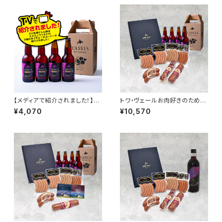
【メディアで紹介されました！】黒
トワ・ヴェールお肉好きのための
松内カシスエール330ml ４本
ギフトセットと「黒松内カシスエ
¥4,070
¥10,570
セット（箱付き）
ール330ml」4本