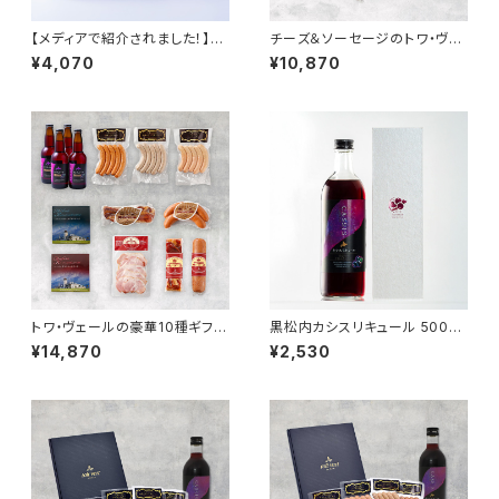
【メディアで紹介されました！】黒
チーズ＆ソーセージのトワ・ヴェ
松内カシスエール330ml ４本
ールギフトセットと「黒松内カシ
¥4,070
¥10,870
セット（箱付き）
スエール 330ml」4本
トワ・ヴェールの豪華10種ギフト
黒松内カシスリキュール 500ml
セットと「黒松内カシスエール 3
（化粧箱付き）
¥14,870
¥2,530
30ml」4本