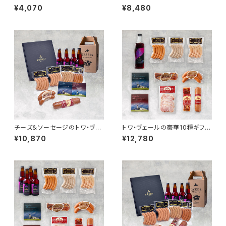
松内カシスエール330ml ４本
ギフトセットと「黒松内カシスリ
¥4,070
¥8,480
セット（箱付き）
キュール 500ml」1本
チーズ＆ソーセージのトワ・ヴェ
トワ・ヴェールの豪華10種ギフト
ールギフトセットと「黒松内カシ
セットと「黒松内カシスリキュー
¥10,870
¥12,780
スエール 330ml」4本
ル 500ml」1本