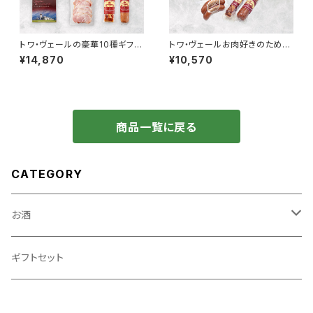
トワ・ヴェールの豪華10種ギフト
トワ・ヴェールお肉好きのための
セットと「黒松内カシスエール 3
ギフトセットと「黒松内カシスエ
¥14,870
¥10,570
30ml」4本
ール330ml」4本
商品一覧に戻る
CATEGORY
お酒
リキュール
ギフトセット
発泡酒