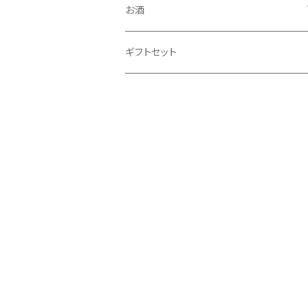
お酒
リキュール
ギフトセット
発泡酒