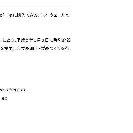
が一緒に購入できる、トワ・ヴェールの
い」にあり、平成５年６月３日に町営施設
材を使用した食品加工・製品づくりを行
ce.official.ec
l.ec