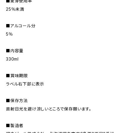
■麦芽使用率
25％未満
■アルコール分
5％
■内容量
330ml
■賞味期限
ラベル右下部に表示
■保存方法
直射日光を避け涼しいところで保存願います。
■製造者