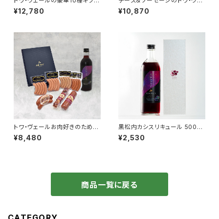
トワ・ヴェールの豪華10種ギフト
チーズ＆ソーセージのトワ・ヴェ
セットと「黒松内カシスリキュー
ールギフトセットと「黒松内カシ
¥12,780
¥10,870
ル 500ml」1本
スエール 330ml」4本
トワ・ヴェールお肉好きのための
黒松内カシスリキュール 500ml
ギフトセットと「黒松内カシスリ
（化粧箱付き）
¥8,480
¥2,530
キュール 500ml」1本
商品一覧に戻る
CATEGORY